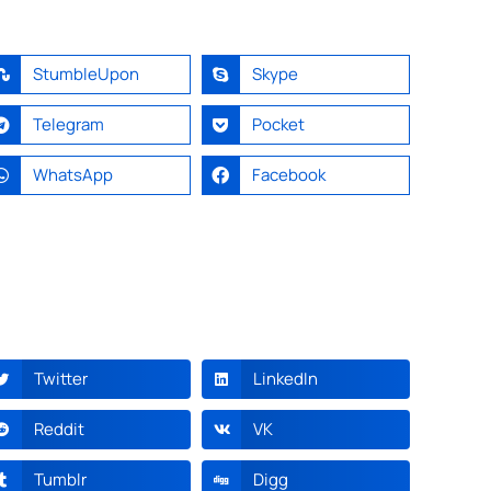
StumbleUpon
Skype
Telegram
Pocket
WhatsApp
Facebook
Twitter
LinkedIn
Reddit
VK
Tumblr
Digg