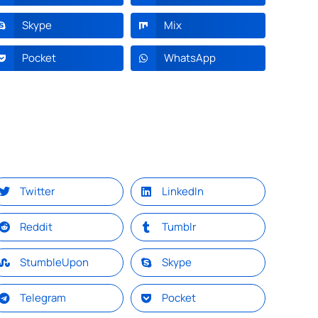
Skype
Mix
Pocket
WhatsApp
Twitter
LinkedIn
Reddit
Tumblr
StumbleUpon
Skype
Telegram
Pocket