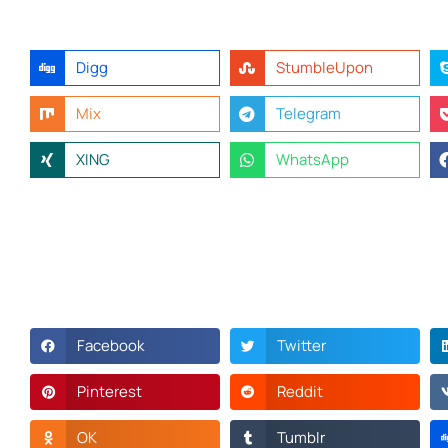
Digg
StumbleUpon
Mix
Telegram
XING
WhatsApp
Facebook
Twitter
Pinterest
Reddit
OK
Tumblr