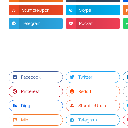
StumbleUpon
Skype
Telegram
Pocket
Facebook
Twitter
Pinterest
Reddit
Digg
StumbleUpon
Mix
Telegram