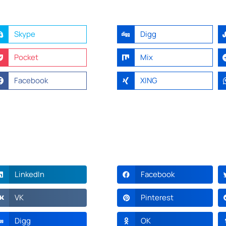
Skype
Digg
Pocket
Mix
Facebook
XING
LinkedIn
Facebook
VK
Pinterest
Digg
OK