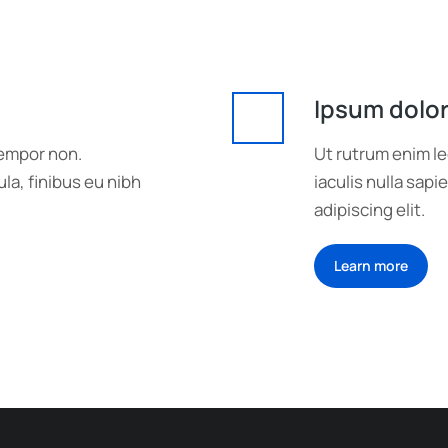
Ipsum dolo
tempor non.
Ut rutrum enim le
la, finibus eu nibh
iaculis nulla sap
adipiscing elit.
Learn more