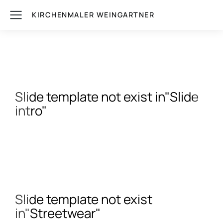
KIRCHENMALER WEINGARTNER
e
Slide template not exist in"Slide
Sl
intro"
se
gs"
Slide template not exist
S
in"Streetwear"