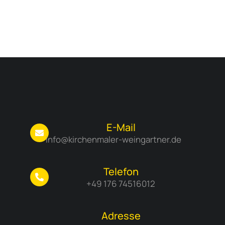
E-Mail
info@kirchenmaler-weingartner.de
Telefon
+49 176 74516012
Adresse